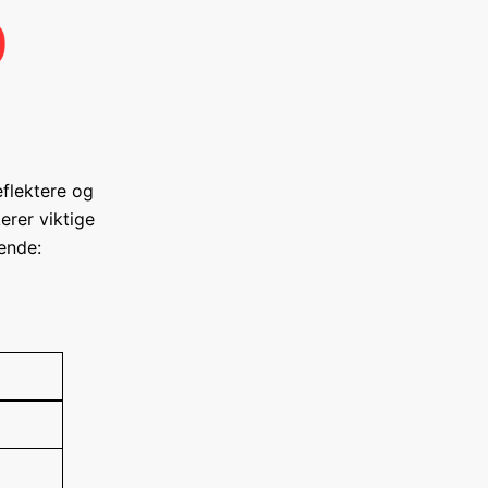
eflektere og
erer viktige
ende: