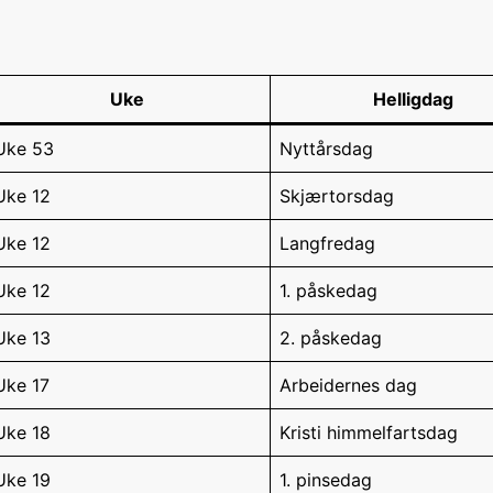
Uke
Helligdag
Uke 53
Nyttårsdag
Uke 12
Skjærtorsdag
Uke 12
Langfredag
Uke 12
1. påskedag
Uke 13
2. påskedag
Uke 17
Arbeidernes dag
Uke 18
Kristi himmelfartsdag
Uke 19
1. pinsedag