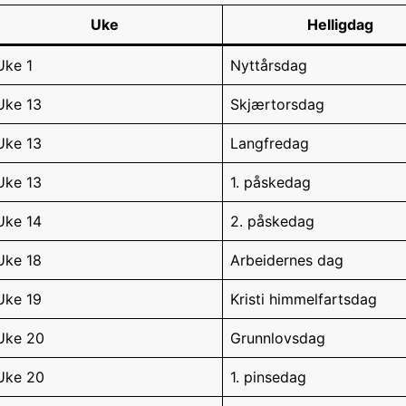
Uke
Helligdag
Uke 1
Nyttårsdag
Uke 13
Skjærtorsdag
Uke 13
Langfredag
Uke 13
1. påskedag
Uke 14
2. påskedag
Uke 18
Arbeidernes dag
Uke 19
Kristi himmelfartsdag
Uke 20
Grunnlovsdag
Uke 20
1. pinsedag