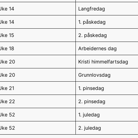
Uke 14
Langfredag
Uke 14
1. påskedag
Uke 15
2. påskedag
Uke 18
Arbeidernes dag
Uke 20
Kristi himmelfartsdag
Uke 20
Grunnlovsdag
Uke 21
1. pinsedag
Uke 22
2. pinsedag
Uke 52
1. juledag
Uke 52
2. juledag